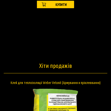
КУПИТИ
Хіти продажів
Клей підвищеної адгезії Polimin П-22 (Полімін)