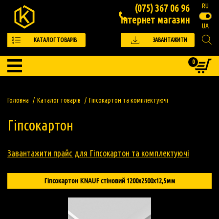
RU
(075) 367 06 96
інтернет магазин
UA
КАТАЛОГ ТОВАРІВ
ЗАВАНТАЖИТИ
ПРАЙС
0
Головна
Каталог товарів
Гіпсокартон та комплектуючі
Гіпсокартон
Завантажити прайс для Гіпсокартон та комплектуючі
Гіпсокартон KNAUF стіновий 1200х2500х12,5мм